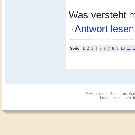
Was versteht m
Antwort lesen
Seite:
1
2
3
4
5
6
7
8
9
10
11
1
© Ministerium für Inneres, 
Landeszentralstelle 