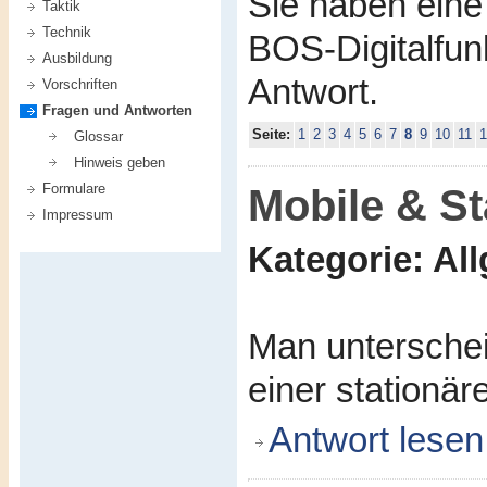
Sie haben ein
Taktik
Technik
BOS-Digitalfunk
Ausbildung
Antwort.
Vorschriften
Fragen und Antworten
Seite:
1
2
3
4
5
6
7
8
9
10
11
1
Glossar
Hinweis geben
Formulare
Mobile & St
Impressum
Kategorie: Al
Man unterschei
einer stationäre
Antwort lesen