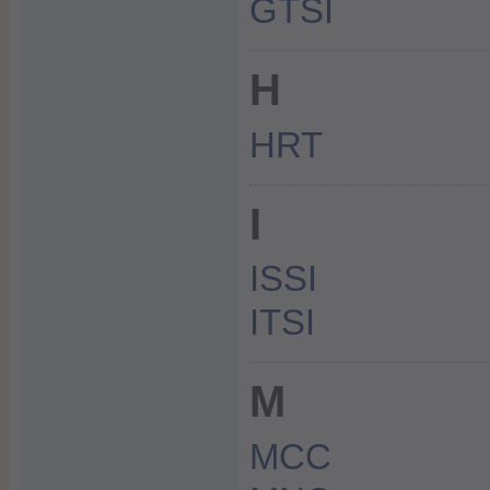
GTSI
H
HRT
I
ISSI
ITSI
M
MCC