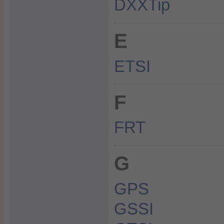
DXXTip
E
ETSI
F
FRT
G
GPS
GSSI