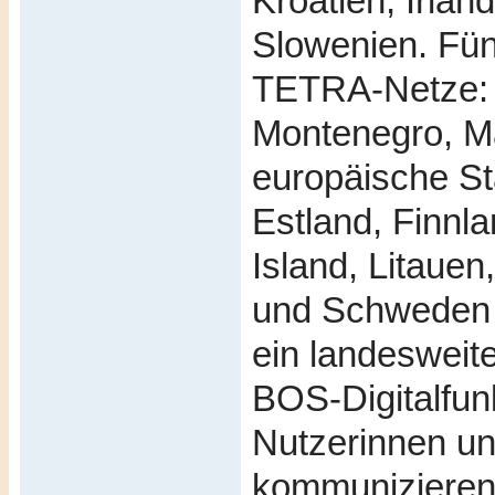
Kroatien, Irla
Slowenien. Fün
TETRA-Netze: G
Montenegro, M
europäische St
Estland, Finnl
Island, Litauen
und Schweden –
ein landeswei
BOS-Digitalfun
Nutzerinnen und
kommunizieren 